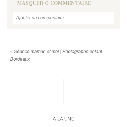
MASQUER
0 COMMENTAIRE
Ajouter un commentaire...
Votre email
ne sera jamais
publié ou partagé.
Required fields are marked *
«
Séance maman et moi | Photographe enfant
Bordeaux
PUBLIER UN COMMENTAIRE
A LA UNE