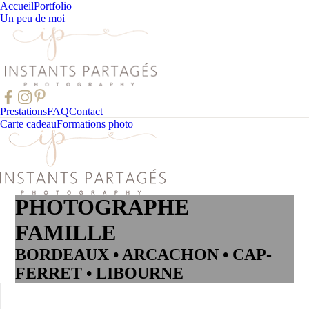
Accueil
Portfolio
Un peu de moi
Prestations
FAQ
Contact
Carte cadeau
Formations photo
PHOTOGRAPHE
FAMILLE
BORDEAUX • ARCACHON • CAP-
FERRET • LIBOURNE