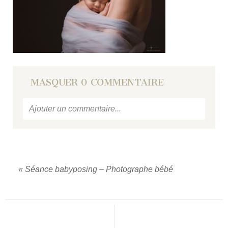
MASQUER
0 COMMENTAIRE
Ajouter un commentaire...
Votre email
ne sera jamais
publié ou partagé.
Required fields are marked *
«
Séance babyposing – Photographe bébé