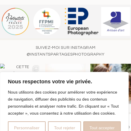
SUIVEZ-MOI SUR INSTAGRAM
@INSTANTSPARTAGESPHOTOGRAPHY
Nous respectons votre vie privée.
Nous utilisons des cookies pour améliorer votre expérience
de navigation, diffuser des publicités ou des contenus
personnalisés et analyser notre trafic. En cliquant sur « Tout
accepter », vous consentez à notre utilisation des cookies.
© MAGALI TOY | INSTANTS PARTAGÉS PHOTOGRAPHY | SIRET
752 322 156 000 15 |
MENTIONS LÉGALES
|
PROPHOTO PHOTO
Personnaliser
Tout rejeter
Tout accepter