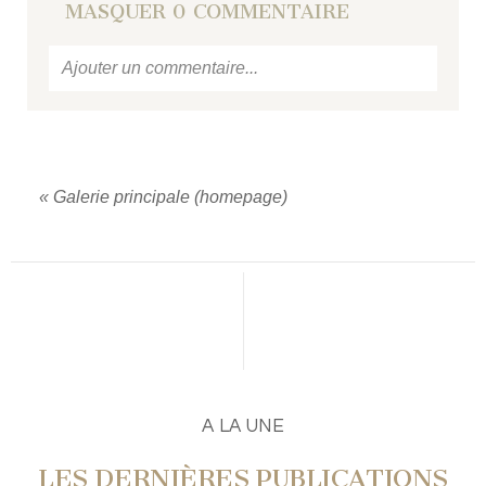
MASQUER
0 COMMENTAIRE
Ajouter un commentaire...
Votre email
ne sera jamais
publié ou partagé.
Required fields are marked *
«
Galerie principale (homepage)
PUBLIER UN COMMENTAIRE
A LA UNE
LES DERNIÈRES PUBLICATIONS