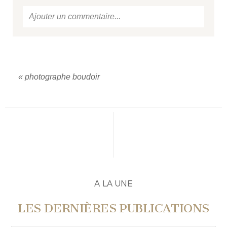
Ajouter un commentaire...
Votre email
ne sera jamais
publié ou partagé.
Required fields are marked *
«
photographe boudoir
PUBLIER UN COMMENTAIRE
A LA UNE
LES DERNIÈRES PUBLICATIONS