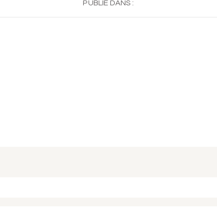
PUBLIÉ DANS :
 ou partagé. Required fields are marked *