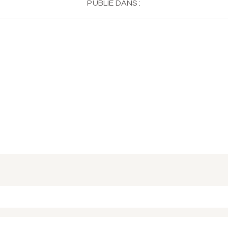
PUBLIÉ DANS :
 ou partagé. Required fields are marked *