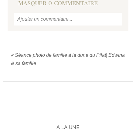
MASQUER
0 COMMENTAIRE
Ajouter un commentaire...
Votre email
ne sera jamais
publié ou partagé.
Required fields are marked *
«
Séance photo de famille à la dune du Pilat| Edwina
& sa famille
PUBLIER UN COMMENTAIRE
A LA UNE