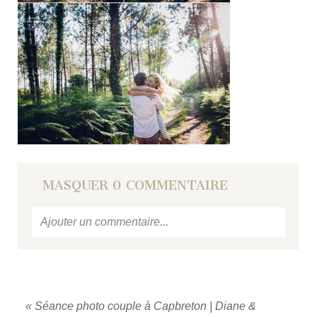
MASQUER
0 COMMENTAIRE
Ajouter un commentaire...
Votre email
ne sera jamais
publié ou partagé.
Required fields are marked *
«
Séance photo couple à Capbreton | Diane &