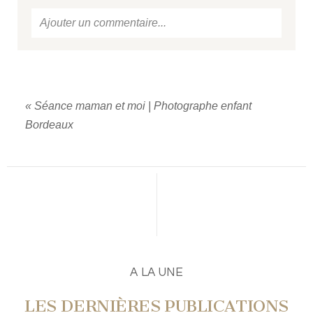
Ajouter un commentaire...
Votre email
ne sera jamais
publié ou partagé.
Required fields are marked *
«
Séance maman et moi | Photographe enfant
Bordeaux
PUBLIER UN COMMENTAIRE
A LA UNE
LES DERNIÈRES PUBLICATIONS