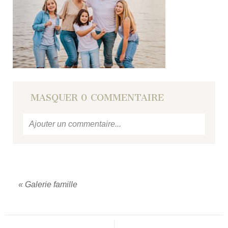
MASQUER
0 COMMENTAIRE
Ajouter un commentaire...
Votre email
ne sera jamais
publié ou partagé.
Required fields are marked *
«
Galerie famille