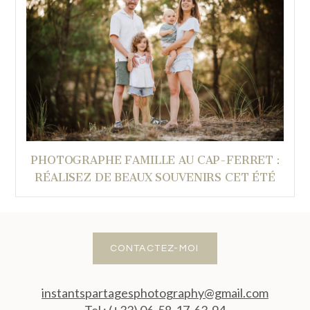
PHOTOGRAPHE FAMILLE AU CAP-FERRET :
RÉALISEZ DE BEAUX SOUVENIRS CET ÉTÉ
CONTACTEZ-MOI
instantspartagesphotography@gmail.com
Tel : (+33) 06-58-17-63-94