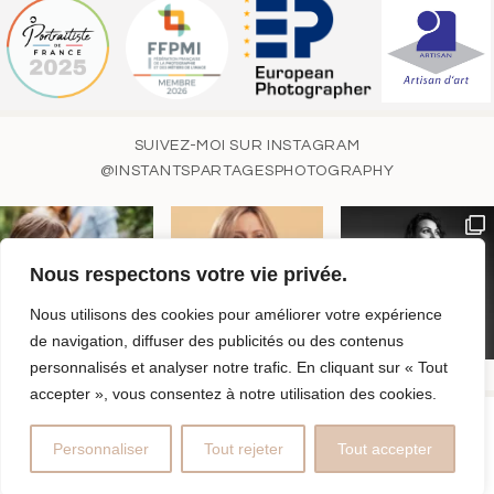
SUIVEZ-MOI SUR INSTAGRAM
@INSTANTSPARTAGESPHOTOGRAPHY
Nous respectons votre vie privée.
Nous utilisons des cookies pour améliorer votre expérience
de navigation, diffuser des publicités ou des contenus
personnalisés et analyser notre trafic. En cliquant sur « Tout
accepter », vous consentez à notre utilisation des cookies.
© MAGALI TOY | INSTANTS PARTAGÉS PHOTOGRAPHY | SIRET
752 322 156 000 15 |
MENTIONS LÉGALES
|
PROPHOTO
Personnaliser
Tout rejeter
Tout accepter
BLOGSITE
|
BY
THE DESIGN SPACE CO.