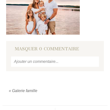
MASQUER
0 COMMENTAIRE
Ajouter un commentaire...
Votre email
ne sera jamais
publié ou partagé.
Required fields are marked *
«
Galerie famille