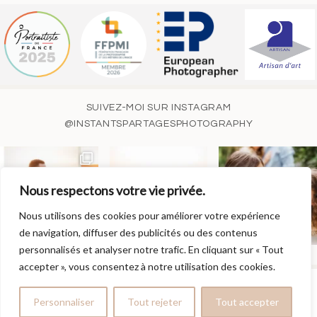
SUIVEZ-MOI SUR INSTAGRAM
@INSTANTSPARTAGESPHOTOGRAPHY
Nous respectons votre vie privée.
Nous utilisons des cookies pour améliorer votre expérience
de navigation, diffuser des publicités ou des contenus
personnalisés et analyser notre trafic. En cliquant sur « Tout
accepter », vous consentez à notre utilisation des cookies.
© MAGALI TOY | INSTANTS PARTAGÉS PHOTOGRAPHY | SIRET
752 322 156 000 15 |
MENTIONS LÉGALES
|
PROPHOTO BLOG
Personnaliser
Tout rejeter
Tout accepter
TEMPLATE
|
BY
THE DESIGN SPACE CO.