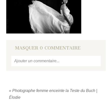
MASQUER
0 COMMENTAIRE
Ajouter un commentaire...
Votre email
ne sera jamais
publié ou partagé.
Required fields are marked *
«
Photographe femme enceinte la Teste du Buch |
Élodie