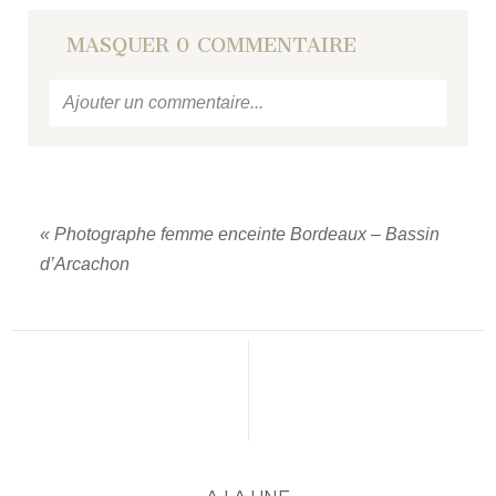
MASQUER
0 COMMENTAIRE
Ajouter un commentaire...
Votre email
ne sera jamais
publié ou partagé.
Required fields are marked *
«
Photographe femme enceinte Bordeaux – Bassin
d’Arcachon
PUBLIER UN COMMENTAIRE