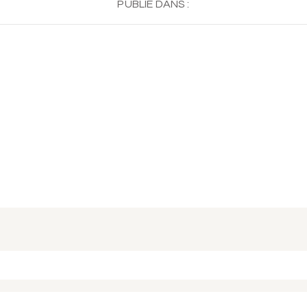
PUBLIÉ DANS :
 ou partagé. Required fields are marked *