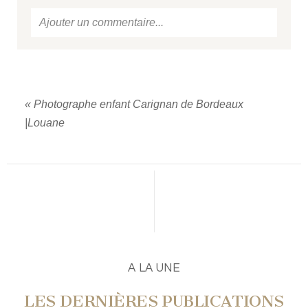
Ajouter un commentaire...
Votre email
ne sera jamais
publié ou partagé.
Required fields are marked *
«
Photographe enfant Carignan de Bordeaux
|Louane
PUBLIER UN COMMENTAIRE
A LA UNE
LES DERNIÈRES PUBLICATIONS