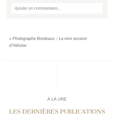
Ajouter un commentaire...
Votre email
ne sera jamais
publié ou partagé.
Required fields are marked *
«
Photographe Bordeaux – La mini session
d’Héloïse
PUBLIER UN COMMENTAIRE
A LA UNE
LES DERNIÈRES PUBLICATIONS