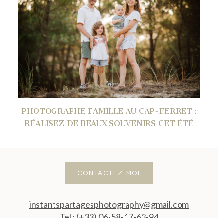
PHOTOGRAPHE FAMILLE AU CAP-FERRET :
RÉALISEZ DE BEAUX SOUVENIRS CET ÉTÉ
CONTACTEZ-MOI
instantspartagesphotography@gmail.com
Tel : (+33) 06-58-17-63-94