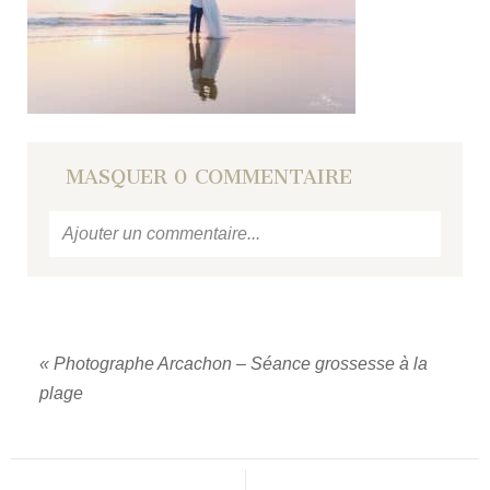
MASQUER
0 COMMENTAIRE
Ajouter un commentaire...
Votre email
ne sera jamais
publié ou partagé.
Required fields are marked *
«
Photographe Arcachon – Séance grossesse à la
plage