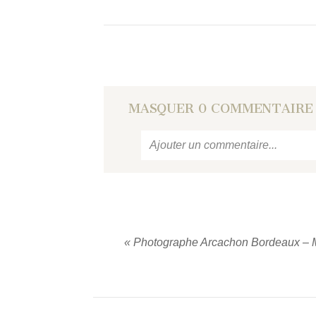
MASQUER
0 COMMENTAIRE
Ajouter un commentaire...
Votre email
ne sera jamais
publié
«
Photographe Arcachon Bordeaux – M
PUBLIER UN COMMENTAIRE