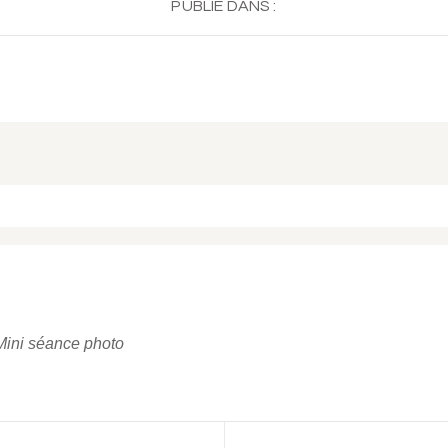
PUBLIÉ DANS :
 ou partagé. Required fields are marked *
ini séance photo