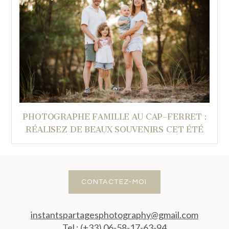
PHOTOGRAPHE FAMILLE AU CAP-FERRET :
RÉALISEZ DE BEAUX SOUVENIRS CET ÉTÉ
CONTACTEZ-MOI
instantspartagesphotography@gmail.com
Tel : (+33) 06-58-17-63-94