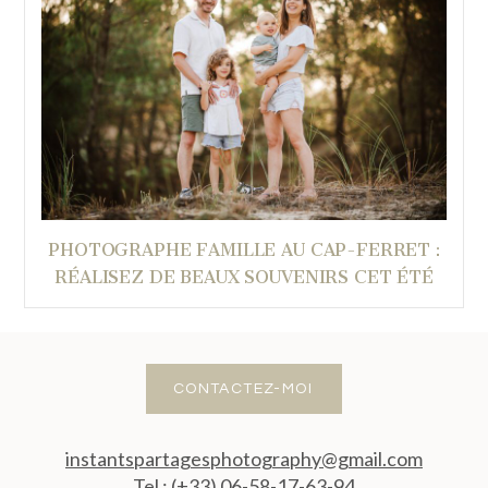
PHOTOGRAPHE FAMILLE AU CAP-FERRET :
RÉALISEZ DE BEAUX SOUVENIRS CET ÉTÉ
CONTACTEZ-MOI
instantspartagesphotography@gmail.com
Tel : (+33) 06-58-17-63-94