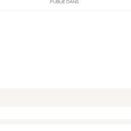
PUBLIÉ DANS :
 ou partagé. Required fields are marked *