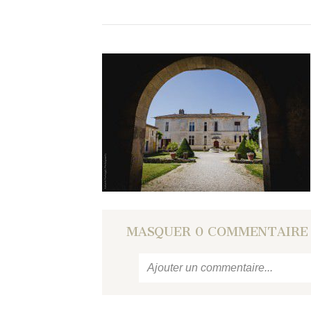
MASQUER
0 COMMENTAIRE
Ajouter un commentaire...
Votre email
ne sera jamais
publié