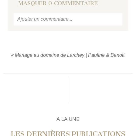
MASQUER
0 COMMENTAIRE
Ajouter un commentaire...
Votre email
ne sera jamais
publié ou partagé.
Required fields are marked *
«
Mariage au domaine de Larchey | Pauline & Benoit
PUBLIER UN COMMENTAIRE
A LA UNE
LES DERNIÈRES PUBLICATIONS