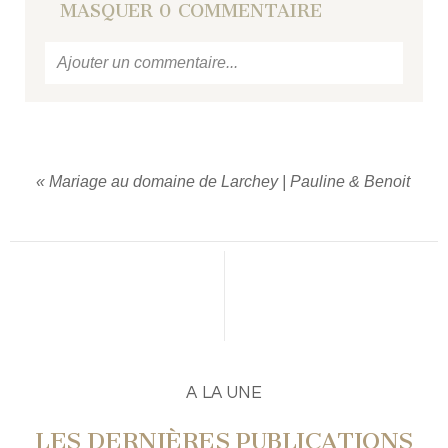
MASQUER
0 COMMENTAIRE
Ajouter un commentaire...
Votre email
ne sera jamais
publié ou partagé.
Required fields are marked *
«
Mariage au domaine de Larchey | Pauline & Benoit
PUBLIER UN COMMENTAIRE
A LA UNE
LES DERNIÈRES PUBLICATIONS