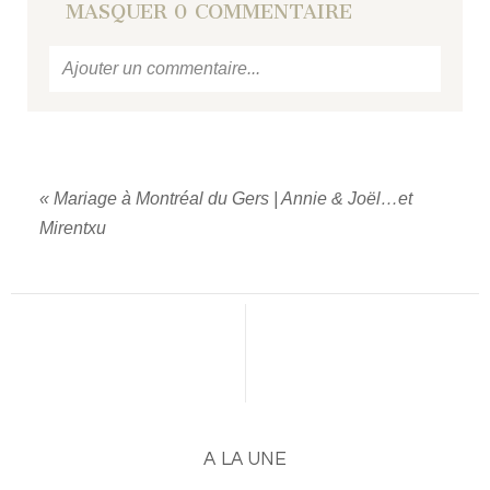
MASQUER
0 COMMENTAIRE
Ajouter un commentaire...
Votre email
ne sera jamais
publié ou partagé.
Required fields are marked *
«
Mariage à Montréal du Gers | Annie & Joël…et
Mirentxu
PUBLIER UN COMMENTAIRE
A LA UNE