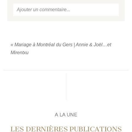
Ajouter un commentaire...
Votre email
ne sera jamais
publié ou partagé.
Required fields are marked *
«
Mariage à Montréal du Gers | Annie & Joël…et
Mirentxu
PUBLIER UN COMMENTAIRE
A LA UNE
LES DERNIÈRES PUBLICATIONS