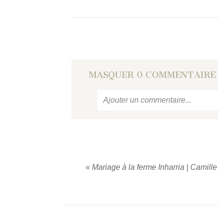
MASQUER
0 COMMENTAIRE
Ajouter un commentaire...
Votre email
ne sera jamais
publié
«
Mariage à la ferme Inharria | Camill
PUBLIER UN COMMENTAIRE