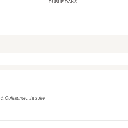
PUBLIÉ DANS :
 ou partagé. Required fields are marked *
e & Guillaume…la suite